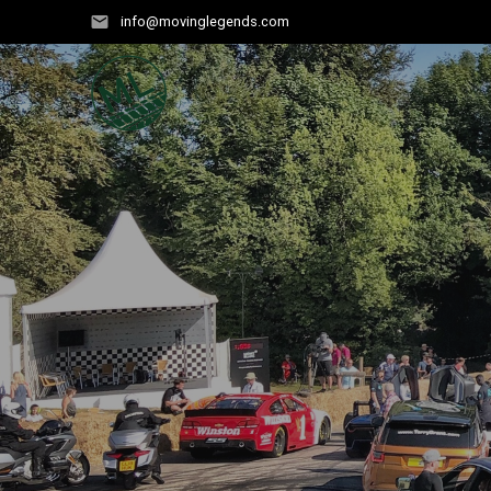
Zum
info@movinglegends.com
Inhalt
springen