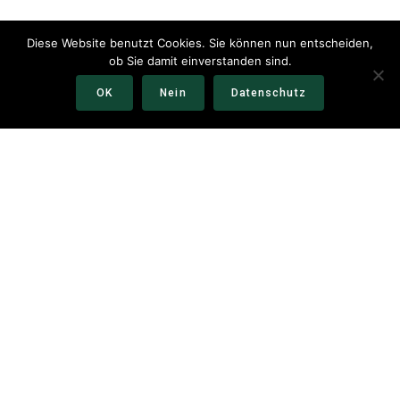
Diese Website benutzt Cookies. Sie können nun entscheiden,
ob Sie damit einverstanden sind.
OK
Nein
Datenschutz
Moving Legends
© 2026 Moving Legends Moving Legends
Kontakt
Impressum
Datenschutzerklärung