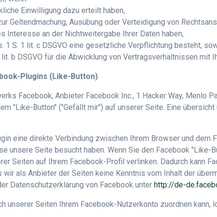
kliche Einwilligung dazu erteilt haben,
VO zur Geltendmachung, Ausübung oder Verteidigung von Rechtsans
 Interesse an der Nichtweitergabe Ihrer Daten haben,
bs. 1 S. 1 lit. c DSGVO eine gesetzliche Verpflichtung besteht, so
1 lit. b DSGVO für die Abwicklung von Vertragsverhältnissen mit Ih
book-Plugins (Like-Button)
rks Facebook, Anbieter Facebook Inc., 1 Hacker Way, Menlo Park
"Like-Button" ("Gefällt mir") auf unserer Seite. Eine übersicht
.
ugin eine direkte Verbindung zwischen Ihrem Browser und dem F
esse unsere Seite besucht haben. Wenn Sie den Facebook "Like-B
serer Seiten auf Ihrem Facebook-Profil verlinken. Dadurch kann 
s wir als Anbieter der Seiten keine Kenntnis vom Inhalt der übe
n der Datenschutzerklärung von Facebook unter
http://de-de.face
 unserer Seiten Ihrem Facebook-Nutzerkonto zuordnen kann, lo