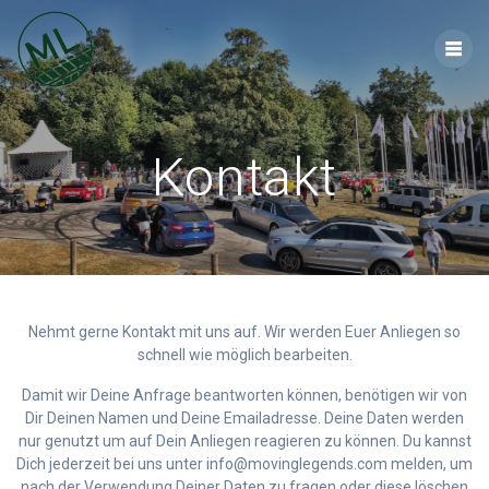
Zum
Inhalt
springen
Kontakt
Nehmt gerne Kontakt mit uns auf. Wir werden Euer Anliegen so
schnell wie möglich bearbeiten.
Damit wir Deine Anfrage beantworten können, benötigen wir von
Dir Deinen Namen und Deine Emailadresse. Deine Daten werden
nur genutzt um auf Dein Anliegen reagieren zu können. Du kannst
Dich jederzeit bei uns unter info@movinglegends.com melden, um
nach der Verwendung Deiner Daten zu fragen oder diese löschen