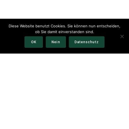
Diese Website benutzt Cookies. Sie können nun entscheiden,
ob Sie damit einverstanden sind.
OK
Nein
Datenschutz
Moving Legends
© 2026 Moving Legends Moving Legends
Kontakt
Impressum
Datenschutzerklärung