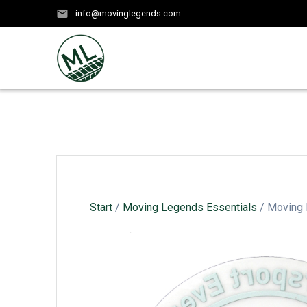
Zum
info@movinglegends.com
Inhalt
springen
Start
/
Moving Legends Essentials
/ Moving 