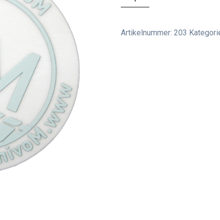
Legends
Fenstersticker
Menge
Artikelnummer:
203
Kategori